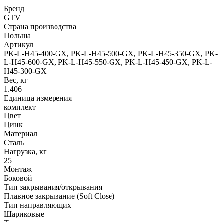
Бренд
GTV
Страна производства
Польша
Артикул
PK-L-H45-400-GX, PK-L-H45-500-GX, PK-L-H45-350-GX, PK-
L-H45-600-GX, PK-L-H45-550-GX, PK-L-H45-450-GX, PK-L-
H45-300-GX
Вес, кг
1.406
Единица измерения
комплект
Цвет
Цинк
Материал
Сталь
Нагрузка, кг
25
Монтаж
Боковой
Тип закрывания/открывания
Плавное закрывание (Soft Close)
Тип направляющих
Шариковые