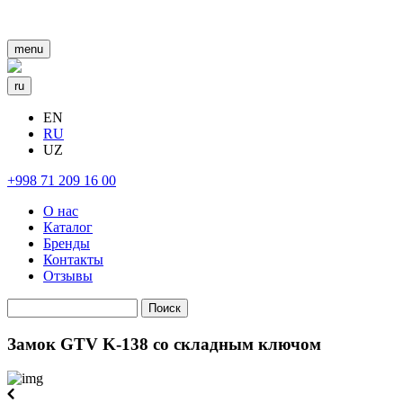
menu
ru
EN
RU
UZ
+998 71 209 16 00
О нас
Каталог
Бренды
Контакты
Отзывы
Поиск
Форма поиска
Замок GTV K-138 со складным ключом