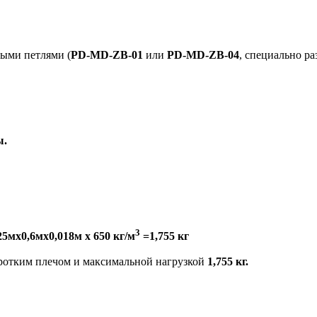
ными петлями (
PD-MD-ZB-01
или
PD-MD-ZB-04
, специально р
ы.
3
25мх0,6мх0,018м х 650 кг/м
=1,755 кг
оротким плечом и максимальной нагрузкой
1,755 кг.