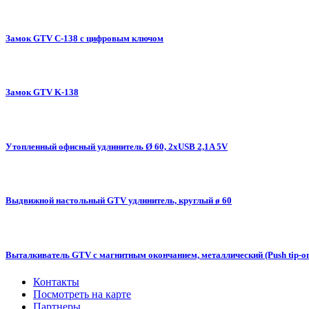
Замок GTV C-138 с цифровым ключом
Замок GTV K-138
Утопленный офисный удлинитель Ø 60, 2xUSB 2,1A 5V
Выдвижной настольный GTV удлинитель, круглый ø 60
Выталкиватель GTV c магнитным окончанием, металлический (Push tip-o
Контакты
Посмотреть на карте
Партнеры