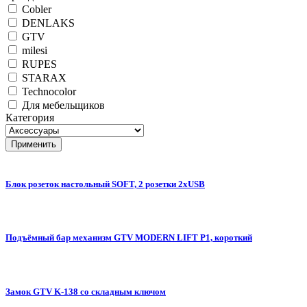
Cobler
DENLAKS
GTV
milesi
RUPES
STARAX
Technocolor
Для мебельщиков
Категория
Блок розеток настольный SOFT, 2 розетки 2xUSB
Подъёмный бар механизм GTV MODERN LIFT P1, короткий
Замок GTV K-138 со складным ключом